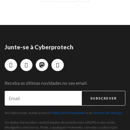
Junte-se à Cyberprotech
Receba as últimas novidades no seu email.
SUBSCREVER
Ao subscrever, aceita a nossa
Política de Privacidade
e os
Termos de Serviço
.
Os dados fornecidos serão tratados de acordo com o RGPD e não serão
divulgados a terceiros. Pode, a qualquer momento, cancelar a subscrição