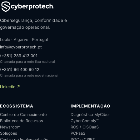
Cibersegurança, conformidade e
governação operacional.
Loulé · Algarve · Portugal
info@cyberprotech.pt
(+351) 289 413 001
Chamada para a rede fixa nacional
(+351) 96 400 90 12
Chamada para a rede móvel nacional
LinkedIn ↗
ECOSSISTEMA
IMPLEMENTAÇÃO
Centro de Conhecimento
Diagnóstico MyCiber
Biblioteca de Recursos
CyberComply™
Newsroom
RCS / CISOaaS
Soluções
PCPaaS
Centro de Implementação
SOC e CSIRT